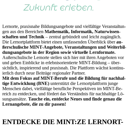
Lern­or­te, pra­xis­na­he Bil­dungs­an­ge­bo­te und viel­fäl­ti­ge Ver­an­stal­tun­
gen aus den Be­rei­chen
Ma­the­ma­tik, In­for­ma­tik, Na­tur­wis­sen­
schaf­ten und Tech­nik
– zen­tral ge­bün­delt und leicht zu­gäng­lich.
Die Lern­ort­platt­form bie­tet ei­nen um­fas­sen­den Über­blick über
au­
ßer­schu­li­sche MINT-An­ge­bo­te, Ver­an­stal­tun­gen und Wei­ter­bil­
dungs­an­ge­bo­te in der Re­gi­on so­wie vir­tu­el­le Lern­for­ma­te.
Au­ßer­schu­li­sche Lern­or­te stel­len sich hier mit ih­ren An­ge­bo­ten vor
und ge­ben Ein­bli­cke in er­leb­nis­ori­en­tier­te MINT-Bil­dung – über­
sicht­lich, in­spi­rie­rend und pra­xis­nah. Die Platt­form wächst kon­ti­nu­
ier­lich durch neue Bei­trä­ge re­gio­na­ler Part­ner.
Mit dem Fo­kus auf MINT-Be­ru­fe und die Bil­dung für nach­hal­
ti­ge Ent­wick­lung (BNE)
un­ter­stützt die Lern­ort­platt­form jun­ge
Men­schen da­bei, viel­fäl­ti­ge be­ruf­li­che Per­spek­ti­ven im MINT-Be­
reich zu ent­de­cken, und för­dert das Ver­ständ­nis für nach­hal­ti­ge Lö­
sungs­an­sät­ze.
Tau­che ein, ent­de­cke Neu­es und fin­de ge­nau die
Lern­an­ge­bo­te, die zu dir pas­sen!
ENT­DE­CKE DIE MINT:ZE LERN­ORT-