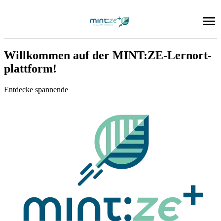
Will­kom­men auf der MINT:ZE‑­Lern­ort­
platt­form!
Ent­de­cke span­nen­de