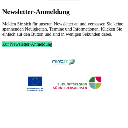
News­let­ter-An­mel­dung
Mel­den Sie sich für un­se­ren News­let­ter an und ver­pas­sen Sie kei­ne
span­nen­den Neu­ig­kei­ten, Ter­mi­ne und In­for­ma­tio­nen. Kli­cken Sie
ein­fach auf den But­ton und sind in we­ni­gen Se­kun­den da­bei.
Zur Newsletter-Anmeldung
.