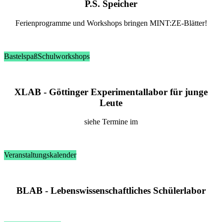
P.S. Spei­cher
Fe­ri­en­pro­gram­me und Work­shops brin­gen MINT:ZE-Blät­ter!
Bastelspaß
Schulworkshops
XLAB - Göt­tin­ger Ex­pe­ri­men­tal­la­bor für jun­ge
Leu­te
sie­he Ter­mi­ne im
Veranstaltungskalender
BLAB - Le­bens­wis­sen­schaft­li­ches Schü­ler­la­bor