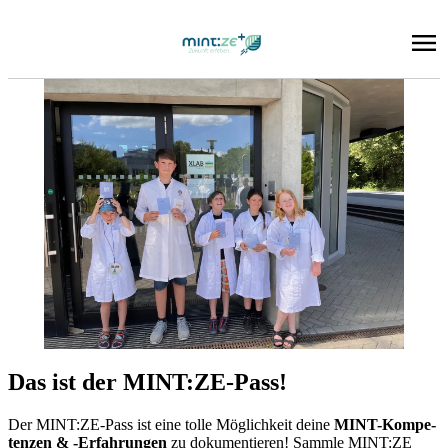
Das ist der MINT:ZE-Pass!
Der MINT:ZE-Pass ist eine tol­le Mög­lich­keit dei­ne
MINT-Kom­pe­
ten­zen & -Er­fah­run­gen
zu do­ku­men­tie­ren! Samm­le MINT:ZE