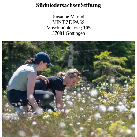
Süd­nie­der­sach­sen­Stif­tung
Su­san­ne Mar­ti­ni
MINT:ZE PASS
Maschmüh­len­weg 105
37081 Göt­tin­gen