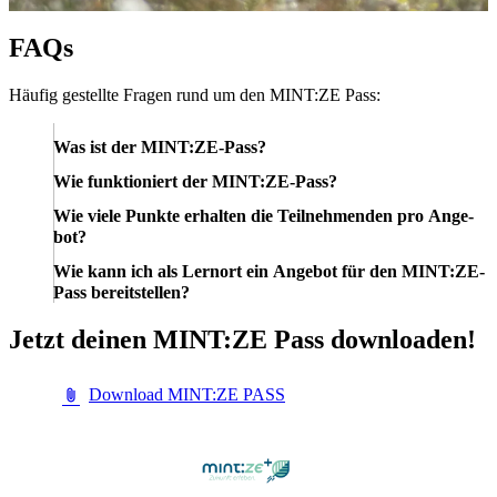
FAQs
Häu­fig ge­stell­te Fra­gen rund um den MINT:ZE Pass:
Was ist der MINT:ZE-Pass?
Wie funk­tio­niert der MINT:ZE-Pass?
Wie vie­le Punk­te er­hal­ten die Teil­neh­men­den pro An­ge­
bot?
Wie kann ich als Lern­ort ein An­ge­bot für den MINT:ZE-
Pass be­reit­stel­len?
Jetzt dei­nen MINT:ZE Pass down­loa­den!
Download MINT:ZE PASS