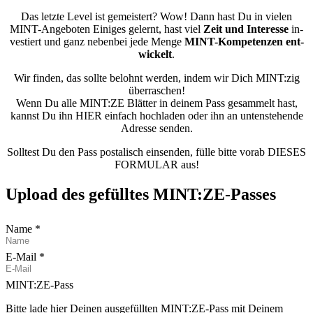
Das letz­te Le­vel ist ge­meis­tert? Wow! Dann hast Du in vie­len
MINT-An­ge­bo­ten Ei­ni­ges ge­lernt, hast viel
Zeit und In­ter­es­se
in­
ves­tiert und ganz ne­ben­bei jede Men­ge
MINT-Kom­pe­ten­zen ent­
wi­ckelt
.
Wir fin­den, das soll­te be­lohnt wer­den, in­dem wir Dich MINT:zig
über­ra­schen!
Wenn Du alle MINT:ZE Blät­ter in dei­nem Pass ge­sam­melt hast,
kannst Du ihn HIER ein­fach hoch­la­den oder ihn an un­ten­ste­hen­de
Adres­se sen­den.
Soll­test Du den Pass pos­ta­lisch ein­sen­den, fül­le bit­te vor­ab DIE­SES
FOR­MU­LAR aus!
Upload des ge­füll­tes MINT:ZE-Pas­ses
Name
E-Mail
MINT:ZE-Pass
Bitte lade hier Deinen ausgefüllten MINT:ZE-Pass mit Deinem