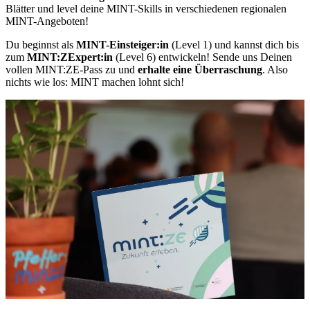
Blät­ter und le­vel dei­ne MINT-Skills in ver­schie­de­nen re­gio­na­len
MINT-An­ge­bo­ten!
Du be­ginnst als
MINT-Ein­stei­ger:in
(Le­vel 1) und kannst dich bis
zum
MINT:ZEx­pert:in
(Le­vel 6) ent­wi­ckeln! Sen­de uns Dei­nen
vol­len MINT:ZE-Pass zu und
er­hal­te eine Über­ra­schung
. Also
nichts wie los: MINT ma­chen lohnt sich!