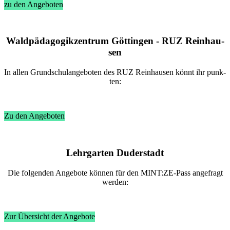
zu den Angeboten
Wald­päd­ago­gik­zen­trum Göt­tin­gen - RUZ Rein­hau­
sen
In al­len Grund­schul­an­ge­bo­ten des RUZ Rein­hau­sen könnt ihr punk­
ten:
Zu den Angeboten
Lehr­gar­ten Du­der­stadt
Die fol­gen­den An­ge­bo­te kön­nen für den MINT:ZE-Pass an­ge­fragt
wer­den:
Zur Übersicht der Angebote