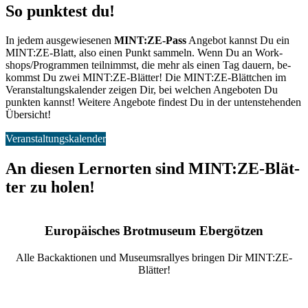
So punk­test du!
In je­dem aus­ge­wie­se­nen
MINT:ZE-Pass
An­ge­bot kannst Du ein
MINT:ZE-Blatt, also ei­nen Punkt sam­meln. Wenn Du an Work­
shops/Pro­gram­men teil­nimmst, die mehr als ei­nen Tag dau­ern, be­
kommst Du zwei MINT:ZE-Blät­ter! Die MINT:ZE-Blätt­chen im
Ver­an­stal­tungs­ka­len­der zei­gen Dir, bei wel­chen An­ge­bo­ten Du
punk­ten kannst! Wei­te­re An­ge­bo­te fin­dest Du in der un­ten­ste­hen­den
Über­sicht!
Veranstaltungskalender
An die­sen Lern­or­ten sind MINT:ZE-Blät­
ter zu ho­len!
Eu­ro­päi­sches Brot­mu­se­um Eber­göt­zen
Alle Back­ak­tio­nen und Mu­se­ums­ral­lyes brin­gen Dir MINT:ZE-
Blät­ter!