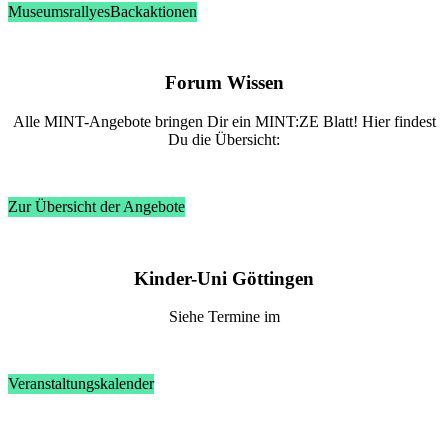
Museumsrallyes
Backaktionen
Fo­rum Wis­sen
Alle MINT-An­ge­bo­te brin­gen Dir ein MINT:ZE Blatt! Hier fin­dest
Du die Über­sicht:
Zur Übersicht der Angebote
Kin­der-Uni Göt­tin­gen
Sie­he Ter­mi­ne im
Veranstaltungskalender