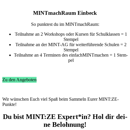
MINT­mach­Raum Ein­beck
So punk­test du im MINT­mach­Raum:
Teil­nah­me an 2 Work­shops oder Kur­sen für Schul­klas­sen = 1
Stem­pel
Teil­nah­me an der MINT-AG für wei­ter­füh­ren­de Schu­len = 2
Stem­pel
Teil­nah­me an 4 Ter­mi­nen des ein­fach­MINT­ma­chen = 1 Stem­
pel
Zu den Angeboten
Wir wünschen Euch viel Spaß beim Sammeln Eurer MINT:ZE-
Punkte!
Du bist MINT:ZE Ex­pert*in? Hol dir dei­
ne Be­loh­nung!